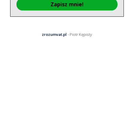
Zapisz mnie!
zrozumvat.pl
- Piotr Kępisty