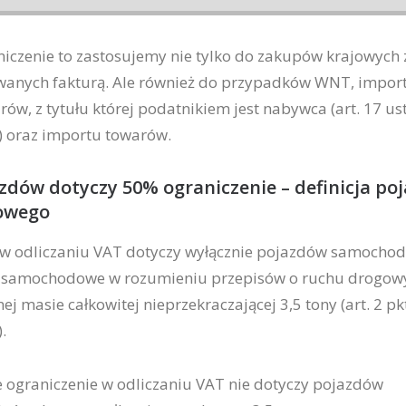
iczenie to zastosujemy nie tylko do zakupów krajowych 
nych fakturą. Ale również do przypadków WNT, import
ów, z tytułu której podatnikiem jest nabywca (art. 17 ust
) oraz importu towarów.
azdów dotyczy 50% ograniczenie – definicja po
owego
 w odliczaniu VAT dotyczy wyłącznie pojazdów samocho
y samochodowe w rozumieniu przepisów o ruchu drogo
j masie całkowitej nieprzekraczającej 3,5 tony (art. 2 pk
.
e ograniczenie w odliczaniu VAT nie dotyczy pojazdów