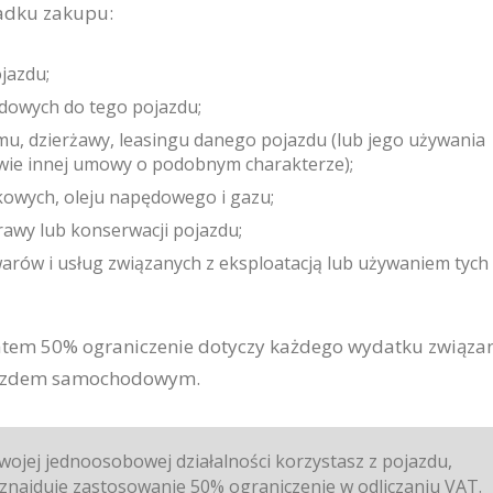
adku zakupu:
jazdu;
adowych do tego pojazdu;
mu, dzierżawy, leasingu danego pojazdu (lub jego używania
wie innej umowy o podobnym charakterze);
ikowych, oleju napędowego i gazu;
awy lub konserwacji pojazdu;
arów i usług związanych z eksploatacją lub używaniem tych
atem 50% ograniczenie dotyczy każdego wydatku związa
azdem samochodowym.
ojej jednoosobowej działalności korzystasz z pojazdu,
znajduje zastosowanie 50% ograniczenie w odliczaniu VAT.