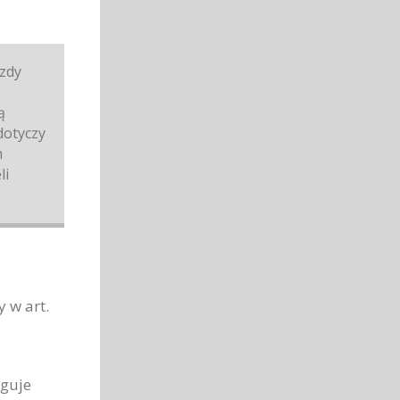
azdy
ą
dotyczy
m
li
 w art.
uguje