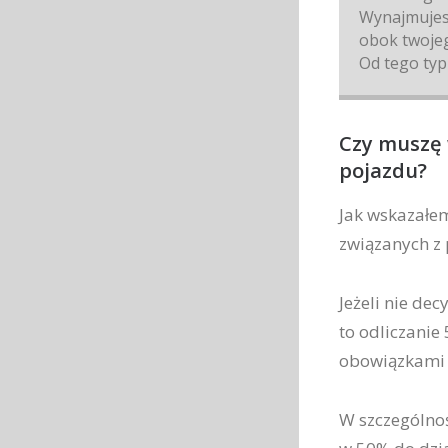
Wynajmujesz
obok twojeg
Od tego typ
Czy muszę 
pojazdu?
Jak wskazałe
związanych z
Jeżeli nie dec
to odliczanie
obowiązkami 
W szczególnoś