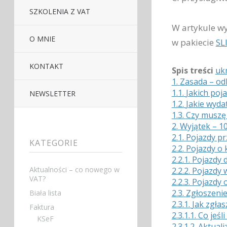
SZKOLENIA Z VAT
W artykule w
O MNIE
w pakiecie
SL
KONTAKT
Spis treści
ukr
1.
Zasada – od
1.1.
Jakich poj
NEWSLETTER
1.2.
Jakie wyda
1.3.
Czy muszę 
2.
Wyjątek – 1
2.1.
Pojazdy pr
KATEGORIE
2.2.
Pojazdy o 
2.2.1.
Pojazdy 
Aktualności – co nowego w
2.2.2.
Pojazdy 
VAT?
2.2.3.
Pojazdy 
2.3.
Zgłoszenie
Biała lista
2.3.1.
Jak zgła
Faktura
2.3.1.1.
Co jeśl
KSeF
2.3.1.2.
Aktuali