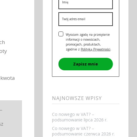
Wyrażam zgodę na przesyłanie
informacji o nowościach,
ch
promocjach, produktach,
zgodnie z
Polityką Prywatności
.
oty
Zapisz mnie
 kwota
NAJNOWSZE WPISY
–
Co nowego w VAT? –
podsumowanie lipca 2026 r.
sz
Co nowego w VAT? –
podsumowanie czerwca 2026 r.