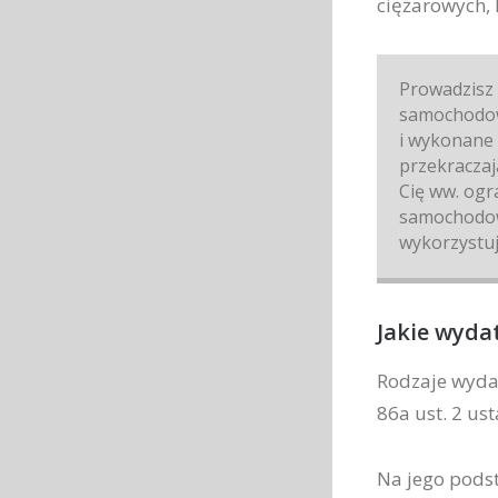
ciężarowych, 
Prowadzisz 
samochodowe
i wykonane
przekraczają
Cię ww. ogr
samochodow
wykorzystuj
Jakie wyda
Rodzaje wydat
86a ust. 2 us
Na jego pods