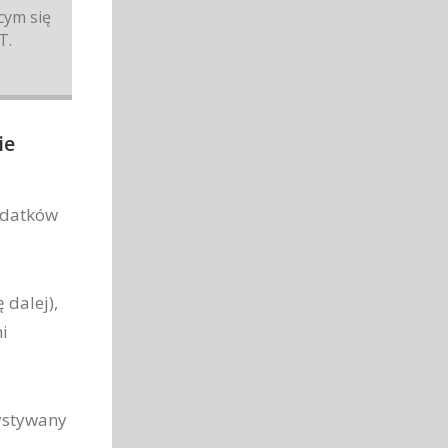
cym się
T.
ie
ydatków
 dalej),
i
zystywany