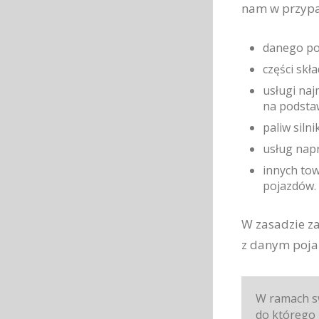
nam w przyp
danego po
części skł
usługi naj
na podsta
paliw siln
usług napr
innych tow
pojazdów.
W zasadzie z
z danym poj
W ramach sw
do którego 