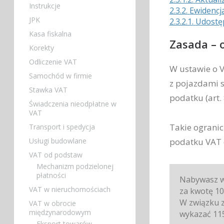
Instrukcje
2.3.2.
Ewidencj
JPK
2.3.2.1.
Udostęp
Kasa fiskalna
Zasada – 
Korekty
Odliczenie VAT
W ustawie o 
Samochód w firmie
z pojazdami 
Stawka VAT
podatku (art.
Świadczenia nieodpłatne w
VAT
Takie ograni
Transport i spedycja
podatku VAT d
Usługi budowlane
VAT od podstaw
Mechanizm podzielonej
płatności
Nabywasz w
VAT w nieruchomościach
za kwotę 10
W związku z
VAT w obrocie
międzynarodowym
wykazać 115
Eksport towarów