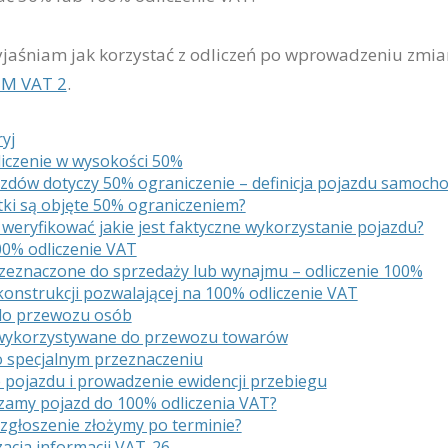
yjaśniam jak korzystać z odliczeń po wprowadzeniu zmia
IM VAT 2
.
yj
liczenie w wysokości 50%
azdów dotyczy 50% ograniczenie – definicja pojazdu samoc
tki są objęte 50% ograniczeniem?
weryfikować jakie jest faktyczne wykorzystanie pojazdu?
00% odliczenie VAT
zeznaczone do sprzedaży lub wynajmu – odliczenie 100%
konstrukcji pozwalającej na 100% odliczenie VAT
do przewozu osób
wykorzystywane do przewozu towarów
o specjalnym przeznaczeniu
 pojazdu i prowadzenie ewidencji przebiegu
szamy pojazd do 100% odliczenia VAT?
i zgłoszenie złożymy po terminie?
zacja informacji VAT-26