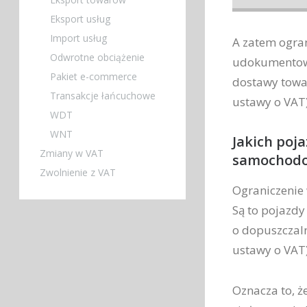
Eksport usług
Import usług
A zatem ogran
Odwrotne obciążenie
udokumentowa
Pakiet e-commerce
dostawy towar
Transakcje łańcuchowe
ustawy o VAT
WDT
WNT
Jakich poj
Zmiany w VAT
samochod
Zwolnienie z VAT
Ograniczenie
Są to pojazd
o dopuszczalne
ustawy o VAT)
Oznacza to, ż