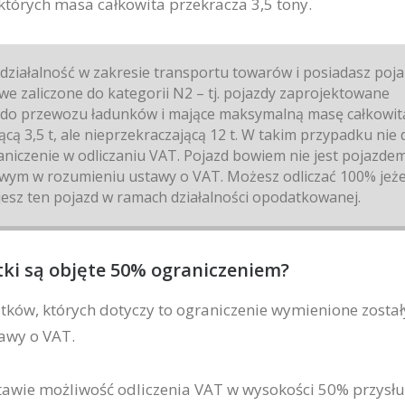
których masa całkowita przekracza 3,5 tony.
działalność w zakresie transportu towarów i posiadasz poj
 zaliczone do kategorii N2 – tj. pojazdy zaprojektowane
 do przewozu ładunków i mające maksymalną masę całkowit
cą 3,5 t, ale nieprzekraczającą 12 t. W takim przypadku nie 
aniczenie w odliczaniu VAT. Pojazd bowiem nie jest pojazde
ym w rozumieniu ustawy o VAT. Możesz odliczać 100% jeże
esz ten pojazd w ramach działalności opodatkowanej.
tki są objęte 50% ograniczeniem?
ków, których dotyczy to ograniczenie wymienione zostały
tawy o VAT.
tawie możliwość odliczenia VAT w wysokości 50% przysł