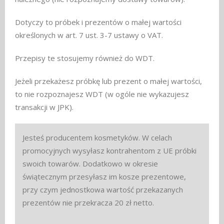
Dotyczy to próbek i prezentów o małej wartości
określonych w art. 7 ust. 3-7 ustawy o VAT.
Przepisy te stosujemy również do WDT.
Jeżeli przekażesz próbkę lub prezent o małej wartości,
to nie rozpoznajesz WDT (w ogóle nie wykazujesz
transakcji w JPK).
Jesteś producentem kosmetyków. W celach
promocyjnych wysyłasz kontrahentom z UE próbki
swoich towarów. Dodatkowo w okresie
świątecznym przesyłasz im kosze prezentowe,
przy czym jednostkowa wartość przekazanych
prezentów nie przekracza 20 zł netto.