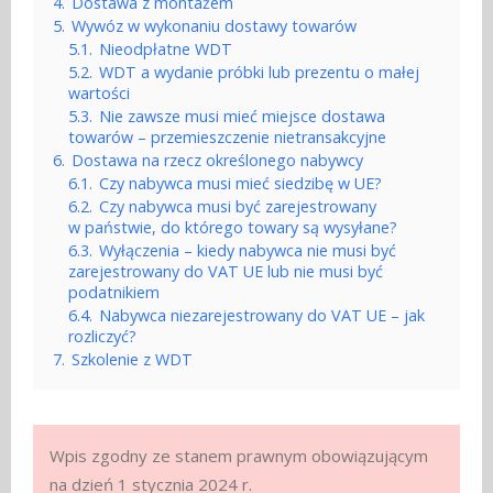
4.
Dostawa z montażem
5.
Wywóz w wykonaniu dostawy towarów
5.1.
Nieodpłatne WDT
5.2.
WDT a wydanie próbki lub prezentu o małej
wartości
5.3.
Nie zawsze musi mieć miejsce dostawa
towarów – przemieszczenie nietransakcyjne
6.
Dostawa na rzecz określonego nabywcy
6.1.
Czy nabywca musi mieć siedzibę w UE?
6.2.
Czy nabywca musi być zarejestrowany
w państwie, do którego towary są wysyłane?
6.3.
Wyłączenia – kiedy nabywca nie musi być
zarejestrowany do VAT UE lub nie musi być
podatnikiem
6.4.
Nabywca niezarejestrowany do VAT UE – jak
rozliczyć?
7.
Szkolenie z WDT
Wpis zgodny ze stanem prawnym obowiązującym
na dzień 1 stycznia 2024 r.