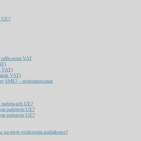
h UE?
a
 odliczenia VAT
AT)
k VAT)
atnik VAT)
durę SME? – podsumowanie
h państwach UE?
nym państwie UE?
nym państwie UE?
w na moje rozliczenia podatkowe?