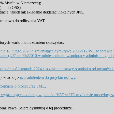
 19% MwSt. w Niemczech);
(ani do OSS);
racją, takich jak składanie deklaracji/lokalnych JPK.
e prawo do odliczenia VAT.
których warto moim zdaniem skorzystać.
ia 18 lutego 2020 r. zmieniająca dyrektywę 2006/112/WE w sprawie 
dzenie (UE) nr 904/2010 w odniesieniu do współpracy administracyjne
wa z dnia 8 listopada 2024 r. o zmianie ustawy o podatku od towarów i
apoznać się z
uzasadnieniem do projektu ustawy
.
nformacje o procedurze SME
.
 wyjaśniające – zmiany w podatku VAT w UE w zakresie procedury szc
oraz Paweł Selera dyskutują o tej procedurze.