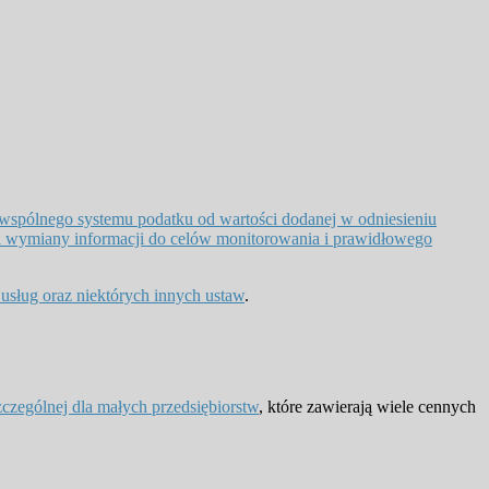
wspólnego systemu podatku od wartości dodanej w odniesieniu
j i wymiany informacji do celów monitorowania i prawidłowego
 usług oraz niektórych innych ustaw
.
zególnej dla małych przedsiębiorstw
, które zawierają wiele cennych