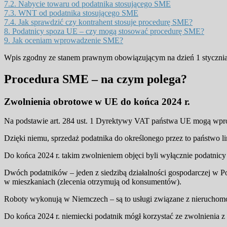
7.2.
Nabycie towaru od podatnika stosującego SME
7.3.
WNT od podatnika stosującego SME
7.4.
Jak sprawdzić czy kontrahent stosuje procedurę SME?
8.
Podatnicy spoza UE – czy mogą stosować procedurę SME?
9.
Jak oceniam wprowadzenie SME?
Wpis zgodny ze stanem prawnym obowiązującym na dzień 1 stycznia
Procedura SME – na czym polega?
Zwolnienia obrotowe w UE do końca 2024 r.
Na podstawie art. 284 ust. 1 Dyrektywy VAT państwa UE mogą wpro
Dzięki niemu, sprzedaż podatnika do określonego przez to państwo li
Do końca 2024 r. takim zwolnieniem objęci byli wyłącznie podatnicy
Dwóch podatników – jeden z siedzibą działalności gospodarczej w Po
w mieszkaniach (zlecenia otrzymują od konsumentów).
Roboty wykonują w Niemczech – są to usługi związane z nieruchom
Do końca 2024 r. niemiecki podatnik mógł korzystać ze zwolnienia z