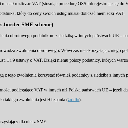
ki musiał rozliczać VAT (stosując procedurę OSS lub rejestrując się d
datnika, który do ceny swoich usług musiał doliczać niemiecki VAT.
ss-border SME scheme)
nienia obrotowego podatnikom z siedzibą w innych państwach UE – na
owadza zwolnienia obrotowego. Wówczas nie skorzystają z niego polsc
st. 1 i 9 ustawy o VAT. Dzięki niemu polscy podatnicy, których wartość
 z tego zwolnienia korzystać również podatnicy z siedzibą z innych pa
ynności podlegające VAT w innych niż Polska państwach UE – jeżeli d
o takiego zwolnienia jest Hiszpania (
źródło
).
zystający dla niej z SME: