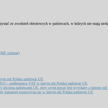
ystać ze zwolnień obrotowych w państwach, w których nie mają siedz
 SME scheme)
nym niż Polska państwie UE
O) – podlegająca VAT w innym niż Polska państwie UE
zy dwoma państwami UE, przy czym towar jest wysyłany z innego niż
 transport rozpoczyna się w innym niż Polska państwie UE