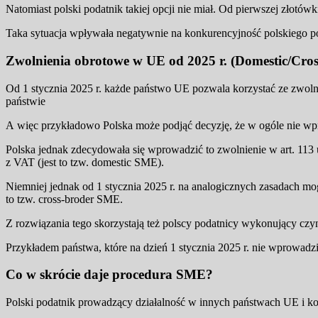
Natomiast polski podatnik takiej opcji nie miał. Od pierwszej złotów
Taka sytuacja wpływała negatywnie na konkurencyjność polskiego po
Zwolnienia obrotowe w UE od 2025 r. (Domestic/Cro
Od 1 stycznia 2025 r. każde państwo UE pozwala korzystać ze zwol
państwie
A więc przykładowo Polska może podjąć decyzję, że w ogóle nie wpr
Polska jednak zdecydowała się wprowadzić to zwolnienie w art. 113 u
z VAT (jest to tzw. domestic SME).
Niemniej jednak od 1 stycznia 2025 r. na analogicznych zasadach mogą
to tzw. cross-broder SME.
Z rozwiązania tego skorzystają też polscy podatnicy wykonujący cz
Przykładem państwa, które na dzień 1 stycznia 2025 r. nie wprowadził
Co w skrócie daje procedura SME?
Polski podatnik prowadzący działalność w innych państwach UE i kor