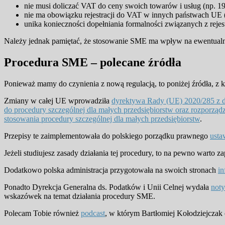
nie musi doliczać VAT do ceny swoich towarów i usług (np.
nie ma obowiązku rejestracji do VAT w innych państwach UE 
unika konieczności dopełniania formalności związanych z rejest
Należy jednak pamiętać, że stosowanie SME ma wpływ na ewentualn
Procedura SME – polecane źródła
Ponieważ mamy do czynienia z nową regulacją, to poniżej źródła, z 
Zmiany w całej UE wprowadziła
dyrektywa Rady (UE) 2020/285 z dn
do procedury szczególnej dla małych przedsiębiorstw oraz rozporzą
stosowania procedury szczególnej dla małych przedsiębiorstw
.
Przepisy te zaimplementowała do polskiego porządku prawnego
usta
Jeżeli studiujesz zasady działania tej procedury, to na pewno warto z
Dodatkowo polska administracja przygotowała na swoich stronach
i
Ponadto Dyrekcja Generalna ds. Podatków i Unii Celnej wydała
noty
wskazówek na temat działania procedury SME.
Polecam Tobie również
podcast
, w którym Bartłomiej Kołodziejczak 