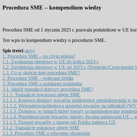
Procedura SME – kompendium wiedzy
Procedura SME od 1 stycznia 2025 r. pozwala podatnikom w UE korz
Ten wpis to kompendium wiedzy o procedurze SME.
Spis treści
ukryj
1.
Procedura SME – na czym polega?
1.1.
Zwolnienia obrotowe w UE do końca 2024 r.
1.2.
Zwolnienia obrotowe w UE od 2025 r. (Domestic/Cross-border
1.3.
Co w skrócie daje procedura SME?
2.
Procedura SME – polecane źródła
3.
Procedura SME u polskiego podatnika
3.1.
Jakich transakcji dotyczy procedura SME?
3.1.1.
Transakcje towarowe objęte SME
3.1.1.1.
Krajowe dostawy towarów podlegające opodatkowaniu w in
3.1.1.2.
Wewnątrzwspólnotowa sprzedaż towarów na odległość (WST
3.1.1.3.
Dostawa, w ramach której towary są transportowane pomięd
3.1.1.4.
Przemieszczenie towarów między dwoma państwami UE – gdy
3.1.1.5.
Eksport towarów z innego niż Polska państwa UE
3.1.2.
Transakcje usługowe objęte SME
3.1.3.
Procedura SME a odwrotne obciążenie