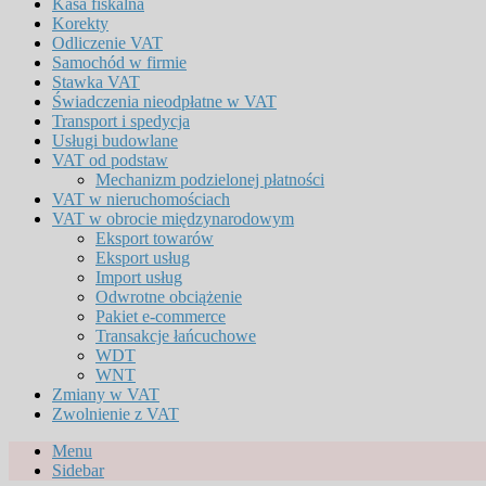
Kasa fiskalna
Korekty
Odliczenie VAT
Samochód w firmie
Stawka VAT
Świadczenia nieodpłatne w VAT
Transport i spedycja
Usługi budowlane
VAT od podstaw
Mechanizm podzielonej płatności
VAT w nieruchomościach
VAT w obrocie międzynarodowym
Eksport towarów
Eksport usług
Import usług
Odwrotne obciążenie
Pakiet e-commerce
Transakcje łańcuchowe
WDT
WNT
Zmiany w VAT
Zwolnienie z VAT
Menu
Sidebar