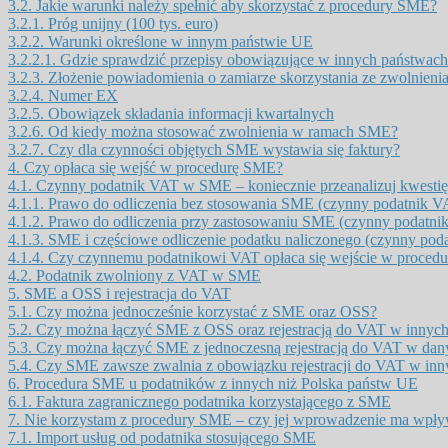
3.2.
Jakie warunki należy spełnić aby skorzystać z procedury SME?
3.2.1.
Próg unijny (100 tys. euro)
3.2.2.
Warunki określone w innym państwie UE
3.2.2.1.
Gdzie sprawdzić przepisy obowiązujące w innych państwac
3.2.3.
Złożenie powiadomienia o zamiarze skorzystania ze zwolnieni
3.2.4.
Numer EX
3.2.5.
Obowiązek składania informacji kwartalnych
3.2.6.
Od kiedy można stosować zwolnienia w ramach SME?
3.2.7.
Czy dla czynności objętych SME wystawia się faktury?
4.
Czy opłaca się wejść w procedurę SME?
4.1.
Czynny podatnik VAT w SME – koniecznie przeanalizuj kwestię
4.1.1.
Prawo do odliczenia bez stosowania SME (czynny podatnik V
4.1.2.
Prawo do odliczenia przy zastosowaniu SME (czynny podatni
4.1.3.
SME i częściowe odliczenie podatku naliczonego (czynny pod
4.1.4.
Czy czynnemu podatnikowi VAT opłaca się wejście w proce
4.2.
Podatnik zwolniony z VAT w SME
5.
SME a OSS i rejestracja do VAT
5.1.
Czy można jednocześnie korzystać z SME oraz OSS?
5.2.
Czy można łączyć SME z OSS oraz rejestracją do VAT w innyc
5.3.
Czy można łączyć SME z jednoczesną rejestracją do VAT w da
5.4.
Czy SME zawsze zwalnia z obowiązku rejestracji do VAT w in
6.
Procedura SME u podatników z innych niż Polska państw UE
6.1.
Faktura zagranicznego podatnika korzystającego z SME
7.
Nie korzystam z procedury SME – czy jej wprowadzenie ma wpły
7.1.
Import usług od podatnika stosującego SME