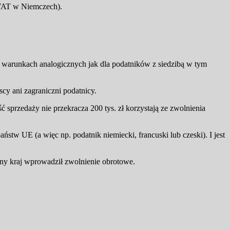
o VAT w Niemczech).
 warunkach analogicznych jak dla podatników z siedzibą w tym
y ani zagraniczni podatnicy.
 sprzedaży nie przekracza 200 tys. zł korzystają ze zwolnienia
ństw UE (a więc np. podatnik niemiecki, francuski lub czeski). I jest
any kraj wprowadził zwolnienie obrotowe.