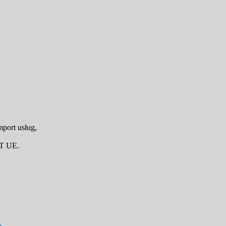
port usług,
AT UE.