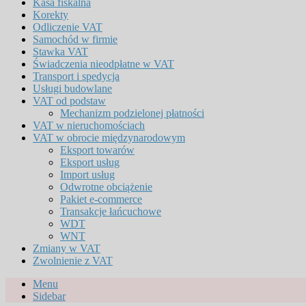
Kasa fiskalna
Korekty
Odliczenie VAT
Samochód w firmie
Stawka VAT
Świadczenia nieodpłatne w VAT
Transport i spedycja
Usługi budowlane
VAT od podstaw
Mechanizm podzielonej płatności
VAT w nieruchomościach
VAT w obrocie międzynarodowym
Eksport towarów
Eksport usług
Import usług
Odwrotne obciążenie
Pakiet e-commerce
Transakcje łańcuchowe
WDT
WNT
Zmiany w VAT
Zwolnienie z VAT
Menu
Sidebar