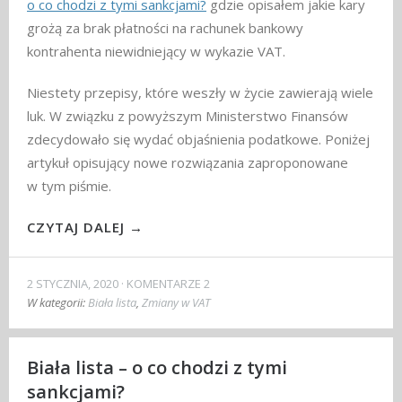
o co chodzi z tymi sankcjami?
gdzie opisałem jakie kary
grożą za brak płatności na rachunek bankowy
kontrahenta niewidniejący w wykazie VAT.
Niestety przepisy, które weszły w życie zawierają wiele
luk. W związku z powyższym Ministerstwo Finansów
zdecydowało się wydać objaśnienia podatkowe. Poniżej
artykuł opisujący nowe rozwiązania zaproponowane
w tym piśmie.
CZYTAJ DALEJ →
2 STYCZNIA, 2020
KOMENTARZE 2
W kategorii:
Biała lista
,
Zmiany w VAT
Biała lista – o co chodzi z tymi
sankcjami?