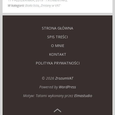
17 PAŹDZIERNIKA, 2019
1 KOMENTARZ
W kategorii:
Biała lista
,
Zmiany w VAT
STRONA GŁÓWNA
SPIS TREŚCI
O MNIE
KONTAKT
POLITYKA PRYWATNOŚCI
© 2026
ZrozumVAT
Powered by
WordPress
Motyw: Tatami wykonany przez
Elmastudio