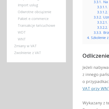
3.3.1.
Na 
Import usług
3.3.1.1.
Odwrotne obciążenie
3.3.1.2.
3.3.2.
Uzn
Pakiet e-commerce
3.3.2.1.
Transakcje łańcuchowe
3.3.2.2.
WDT
3.3.3.
Brz
4.
Szkolenie 
WNT
Zmiany w VAT
Zwolnienie z VAT
Odliczeni
Jeżeli nabywa
z innego pań
o przypadkac
VAT przy WN
Wykazany z te