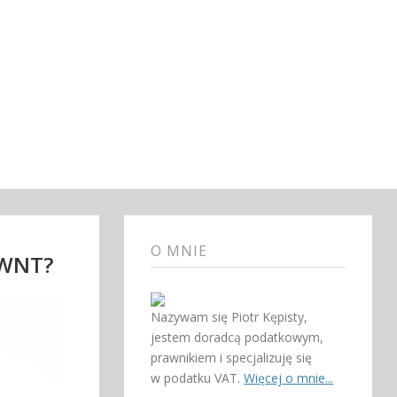
O MNIE
m WNT?
Nazywam się Piotr Kępisty,
jestem doradcą podatkowym,
prawnikiem i specjalizuję się
w podatku VAT.
Więcej o mnie...