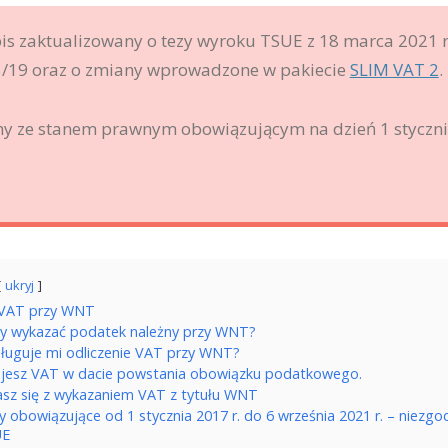
s zaktualizowany o tezy wyroku TSUE z 18 marca 2021 r
5/19 oraz o zmiany wprowadzone w pakiecie
SLIM VAT 2
.
y ze stanem prawnym obowiązującym na dzień 1 styczn
ukryj
 VAT przy WNT
ży wykazać podatek należny przy WNT?
sługuje mi odliczenie VAT przy WNT?
jesz VAT w dacie powstania obowiązku podatkowego.
asz się z wykazaniem VAT z tytułu WNT
y obowiązujące od 1 stycznia 2017 r. do 6 września 2021 r. – niezg
UE