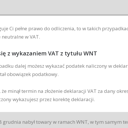
uguje Ci pełne prawo do odliczenia, to w takich przypad
e neutralne w VAT.
się z wykazaniem VAT z tytułu WNT
padku dalej możesz wykazać podatek naliczony w deklara
stał obowiązek podatkowy.
, że minął termin na złożenie deklaracji VAT za dany okre
iczony wykazujesz przez korektę deklaracji.
8 grudnia nabył towary w ramach WNT, w tym samym te