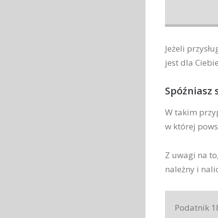
Jeżeli przysł
jest dla Ciebi
Spóźniasz 
W takim przy
w której pow
Z uwagi na to
należny i nal
Podatnik 1