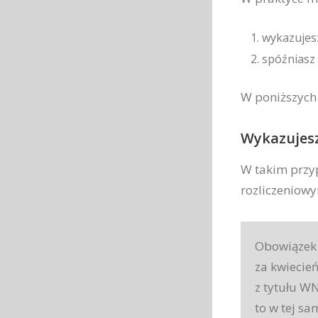
wykazujes
spóźniasz
W poniższych
Wykazujesz
W takim przy
rozliczeniow
Obowiązek 
za kwiecie
z tytułu WN
to w tej s