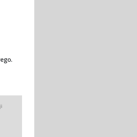
ego.
i