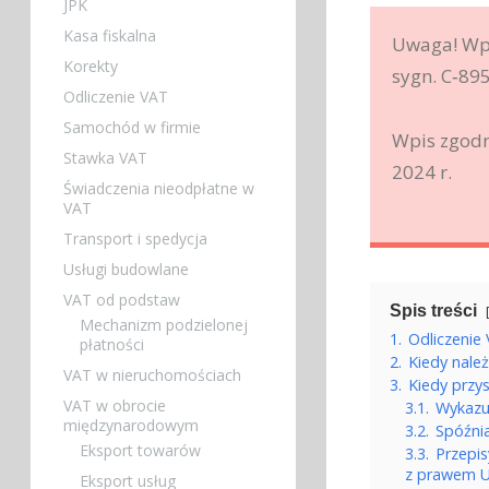
JPK
Kasa fiskalna
Uwaga! Wpi
Korekty
sygn. C‑89
Odliczenie VAT
Samochód w firmie
Wpis zgodn
Stawka VAT
2024 r.
Świadczenia nieodpłatne w
VAT
Transport i spedycja
Usługi budowlane
VAT od podstaw
Spis treści
Mechanizm podzielonej
1.
Odliczenie
płatności
2.
Kiedy nale
VAT w nieruchomościach
3.
Kiedy przy
VAT w obrocie
3.1.
Wykazu
międzynarodowym
3.2.
Spóźni
Eksport towarów
3.3.
Przepis
z prawem 
Eksport usług