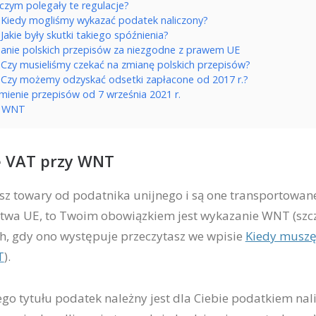
czym polegały te regulacje?
Kiedy mogliśmy wykazać podatek naliczony?
Jakie były skutki takiego spóźnienia?
anie polskich przepisów za niezgodne z prawem UE
Czy musieliśmy czekać na zmianę polskich przepisów?
Czy możemy odzyskać odsetki zapłacone od 2017 r.?
mienie przepisów od 7 września 2021 r.
z WNT
e VAT przy WNT
sz towary od podatnika unijnego i są one transportowan
stwa UE, to Twoim obowiązkiem jest wykazanie WNT (sz
h, gdy ono występuje przeczytasz we wpisie
Kiedy muszę
T
).
go tytułu podatek należny jest dla Ciebie podatkiem na