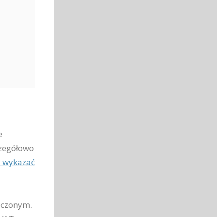
e
czegółowo
 wykazać
liczonym.