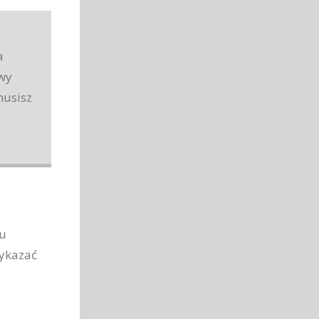
a
wy
musisz
ku
wykazać