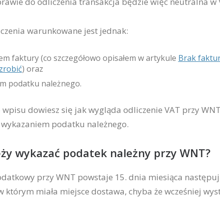
rawie do odliczenia transakcja będzie więc neutralna w 
czenia warunkowane jest jednak:
em faktury (co szczegółowo opisałem w artykule
Brak faktu
zrobić
) oraz
m podatku należnego.
o wpisu dowiesz się jak wygląda odliczenie VAT przy WNT,
 z wykazaniem podatku należnego.
eży wykazać podatek należny przy WNT?
datkowy przy WNT powstaje 15. dnia miesiąca następu
w którym miała miejsce dostawa, chyba że wcześniej wy