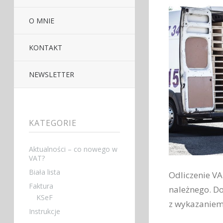
O MNIE
KONTAKT
NEWSLETTER
KATEGORIE
Aktualności – co nowego w
VAT?
Biała lista
Odliczenie V
Faktura
należnego. Do
KSeF
z wykazanie
Instrukcje