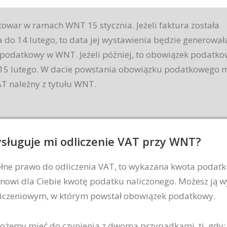
owar w ramach WNT 15 stycznia. Jeżeli faktura została
 do 14 lutego, to data jej wystawienia będzie generował
podatkowy w WNT. Jeżeli później, to obowiązek podatko
15 lutego. W dacie powstania obowiązku podatkowego 
T należny z tytułu WNT.
ysługuje mi odliczenie VAT przy WNT?
ełne prawo do odliczenia VAT, to wykazana kwota podat
nowi dla Ciebie kwotę podatku naliczonego. Możesz ją 
zliczeniowym, w którym powstał obowiązek podatkowy.
ożemy mieć do czynienia z dwoma przypadkami, tj. gdy: