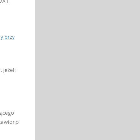
VAT.
ry przy
 jeżeli
jącego
stawiono