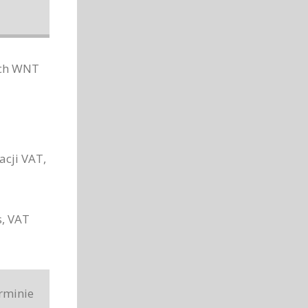
kach WNT
cji VAT,
s, VAT
rminie