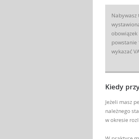
Nabywasz t
wystawiona
obowiązek 
powstanie 
wykazać VA
Kiedy prz
Jeżeli masz p
należnego sta
w okresie ro
W praktyce m