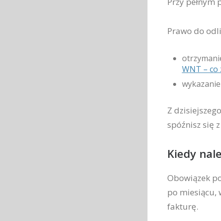
Przy pełnym p
Prawo do odli
otrzymani
WNT – co 
wykazanie
Z dzisiejszeg
spóźnisz się
Kiedy nal
Obowiązek po
po miesiącu, 
fakturę.