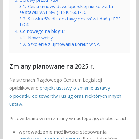
3.1.
Cesja umowy deweloperskiej nie korzysta
ze stawki VAT 8% (I FSK 1661/20)
3.2.
Stawka 5% dla dostawy posiłków i dań (I FPS
1/24)
4.
Co nowego na blogu?
4.1.
Nowe wpisy
4.2.
Szkolenie z ujmowania korekt w VAT
Zmiany planowane na 2025 r.
Na stronach Rządowego Centrum Legislacji
opublikowano
projekt ustawy o zmianie ustawy
o podatku od towarów i usług oraz niektórych innych
ustaw
.
Przewidziano w nim zmiany w następujących obszarach:
wprowadzenie możliwości stosowania
zwolnienia podmiotowego
dla podatników