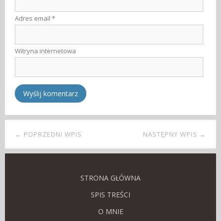
Adres email
*
Witryna internetowa
← POPRZEDNI WPIS
NASTĘPNY WPIS →
STRONA GŁÓWNA
SPIS TREŚCI
O MNIE